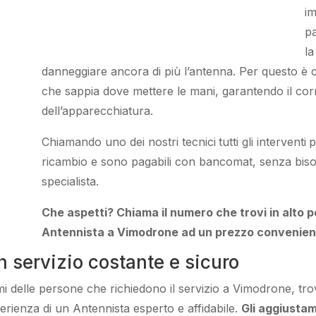
i
pa
la
danneggiare
ancora di più
l’antenna. Per questo è
c
che sappia
dove mettere le mani
, garantendo il
cor
dell’apparecchiatura
.
Chiamando
uno dei nostri
tecnici
tutti gli interventi
p
ricambio e sono pagabili con bancomat, senza
bis
specialista.
Che aspetti? Chiama il numero che trovi in alto
Antennista a Vimodrone ad un prezzo convenien
 servizio costante e sicuro
emi delle persone che
richiedono il servizio
a Vimodrone, tr
sperienza di un
Antennista esperto e affidabile.
Gli aggiusta