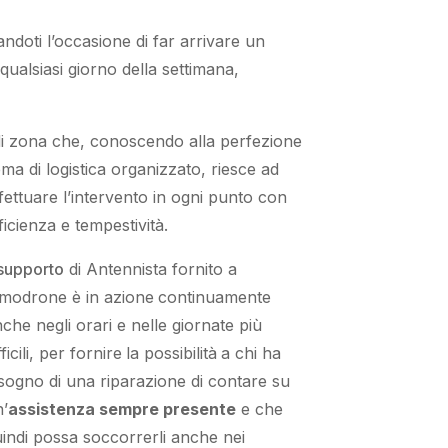
ndoti l’occasione
di far
arrivare
un
n
qualsiasi
giorno della settimana,
 di zona che, conoscendo
alla perfezione
ema di logistica organizzato
, riesce ad
fettuare l’intervento
in ogni punto con
ficienza e tempestività
.
 supporto
di Antennista
fornito
a
imodrone è
in azione
continuamente
nche
negli orari e nelle giornate
più
ficili
, per
fornire
la possibilità
a chi ha
sogno di una riparazione
di
contare su
’
assistenza
sempre presente
e che
indi
possa
soccorrerli
anche
nei