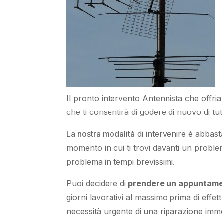
Il pronto intervento Antennista
che offri
che ti
consentirà di godere di nuovo
di
tut
La nostra modalità
di
intervenire
è
abbast
momento
in cui
ti trovi davanti
un problem
problema
in tempi brevissimi
.
Puoi decidere di
prendere
un appuntam
giorni lavorativi al massimo
prima di
effet
necessità urgente di
una riparazione imm