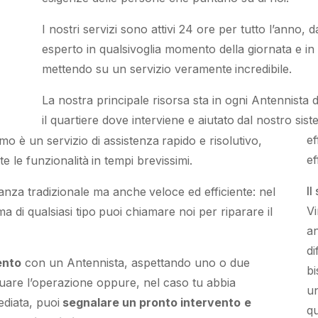
I nostri servizi
sono attivi
24 ore
per
tutto l’anno
,
da
esperto
in
qualsivoglia
momento della giornata e i
mettendo su
un servizio
veramente
incredibile
.
La nostra principale risorsa
sta in ogni Antennista
il quartiere
dove interviene
e
aiutato
dal nostro sist
ef
amo
è
un servizio di assistenza
rapido
e risolutivo,
ef
te le funzionalità
in tempi brevissimi
.
Il
anza tradizionale
ma
anche
veloce ed efficiente
:
nel
V
a di qualsiasi tipo
puoi chiamare noi
per
riparare
il
a
dif
ento
con un Antennista,
aspettando
uno o due
bi
tuare l’operazione
oppure,
nel caso tu abbia
un
ediata
, puoi
segnalare
un pronto intervento
e
qu