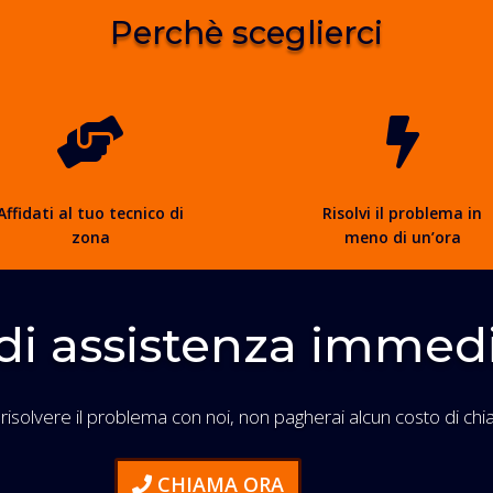
Perchè sceglierci


Affidati al tuo tecnico di
Risolvi il problema in
zona
meno di un’ora
di assistenza immed
 risolvere il problema con noi, non pagherai alcun costo di chi
CHIAMA ORA