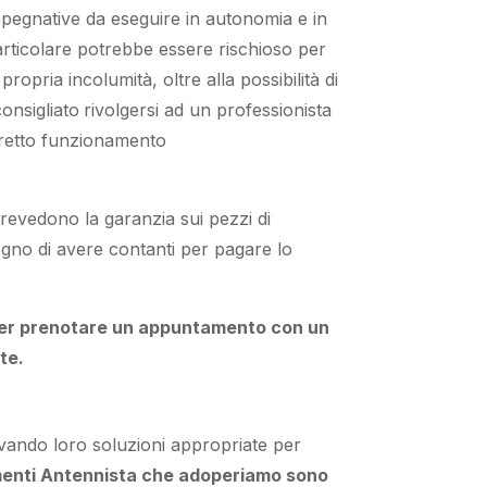
mpegnative
da
eseguire
in autonomia
e
in
rticolare
potrebbe
essere rischioso
per
 propria
incolumità
,
oltre alla
possibilità di
onsigliato
rivolgersi
ad un
professionista
retto funzionamento
revedono la garanzia
sui pezzi di
ogno
di
avere
contanti per pagare lo
 per prenotare un appuntamento con un
te.
ovando loro
soluzioni appropriate
per
menti Antennista che adoperiamo sono