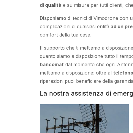
di qualità
e
su misura per tutti clienti
, ch
Disponiamo di
tecnici di Vimodrone
con u
complicazioni di qualsiasi entità
ad un pre
comfort della tua casa
.
Il supporto
che ti
mettiamo a disposizion
quanto siamo a disposizione
tutto il temp
bancomat
dal momento che ogni Antenn
mettiamo a disposizione:
oltre al
telefon
riparazioni
puoi beneficiare della
garanzia
La nostra assistenza di emer