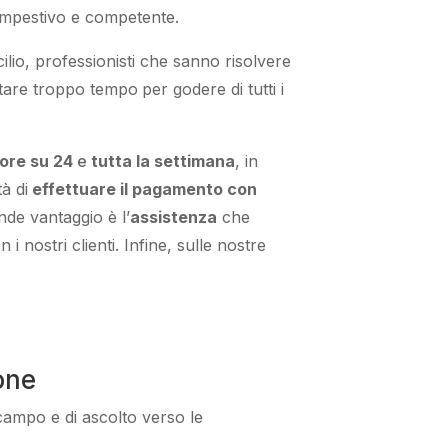
empestivo e competente
.
ilio
,
professionisti
che sanno risolvere
tare troppo tempo
per godere di tutti i
ore su 24
e
tutta la settimana
, in
à di
effettuare il pagamento con
nde vantaggio
è l’
assistenza
che
i nostri clienti
.
Infine,
sulle nostre
one
 campo e di ascolto verso le