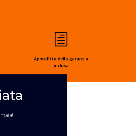
h
Approfitta della garanzia
inclusa
iata
amata!