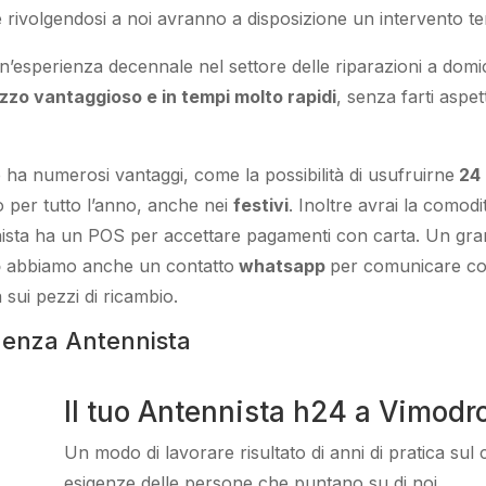
e rivolgendosi a noi avranno a disposizione un intervento
t
n’esperienza decennale
nel settore delle riparazioni a domic
zzo vantaggioso e in tempi molto rapidi
, senza farti
aspet
e
ha numerosi vantaggi, come
la possibilità di usufruirne
24 
o per
tutto l’anno, anche nei
festivi
.
Inoltre
avrai la comodit
ista
ha
un POS
per accettare pagamenti
con carta
.
Un gra
o
abbiamo anche un
contatto
whatsapp
per comunicare con 
 sui pezzi di ricambio.
genza Antennista
Il tuo Antennista h24 a Vimodr
Un modo
di lavorare
risultato
di anni di pratica sul
esigenze
delle persone
che puntano su di noi.