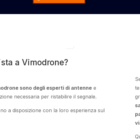
ista a Vimodrone?
S
Vimodrone sono degli esperti di antenne
e
te
tazione necessaria
per
ristabilire
il segnale.
gr
sa
no a disposizione con la loro esperienza sul
pa
vi
Qu