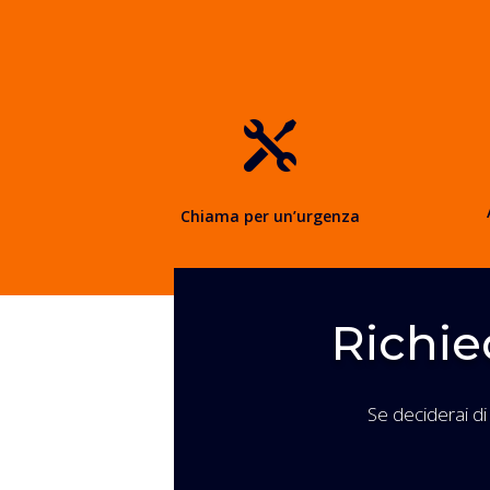

Chiama per un’urgenza
Richie
Se deciderai di