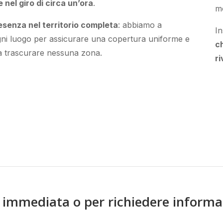
 nel giro di circa un’ora
.
m
esenza nel territorio completa
:
abbiamo a
I
gni luogo
per
assicurare
una copertura
uniforme
e
c
za
trascurare
nessuna zona
.
ri
a immediata o per richiedere informa