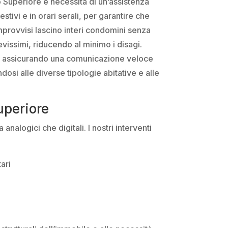
zo Superiore e necessita di un’assistenza
tivi e in orari serali, per garantire che
improvvisi lascino interi condomini senza
evissimi, riducendo al minimo i disagi.
p, assicurando una comunicazione veloce
ndosi alle diverse tipologie abitative e alle
uperiore
nalogici che digitali. I nostri interventi
ari