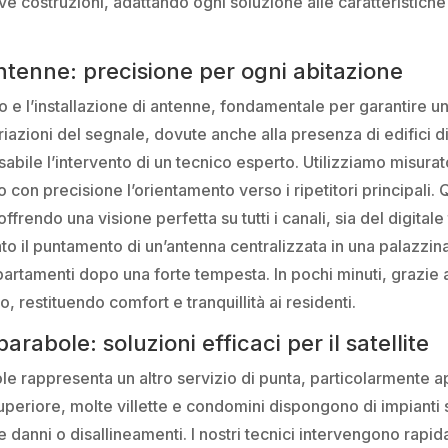
ve costruzioni, adattando ogni soluzione alle caratteristiche 
ntenne: precisione per ogni abitazione
o e l’installazione di antenne, fondamentale per garantire una 
riazioni del segnale, dovute anche alla presenza di edifici d
bile l’intervento di un tecnico esperto. Utilizziamo misurato
 con precisione l’orientamento verso i ripetitori principali
offrendo una visione perfetta su tutti i canali, sia del digital
 il puntamento di un’antenna centralizzata in una palazzin
artamenti dopo una forte tempesta. In pochi minuti, grazie a
to, restituendo comfort e tranquillità ai residenti.
arabole: soluzioni efficaci per il satellite
le rappresenta un altro servizio di punta, particolarmente a
Superiore, molte villette e condomini dispongono di impianti s
danni o disallineamenti. I nostri tecnici intervengono rapi