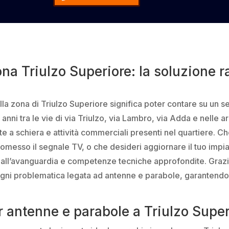
na Triulzo Superiore: la soluzione ra
ella zona di Triulzo Superiore significa poter contare su un 
nni tra le vie di via Triulzo, via Lambro, via Adda e nelle a
ette a schiera e attività commerciali presenti nel quartiere. 
sso il segnale TV, o che desideri aggiornare il tuo impiant
i all’avanguardia e competenze tecniche approfondite. Grazi
re ogni problematica legata ad antenne e parabole, garantend
r antenne e parabole a Triulzo Super