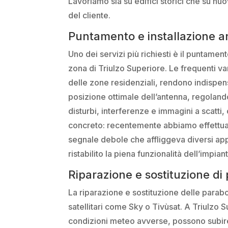
Lavoriamo sia su edifici storici che su nuo
del cliente.
Puntamento e installazione a
Uno dei servizi più richiesti è il puntament
zona di Triulzo Superiore. Le frequenti va
delle zone residenziali, rendono indispensa
posizione ottimale dell’antenna, regolando
disturbi, interferenze e immagini a scatti, 
concreto: recentemente abbiamo effettuato
segnale debole che affliggeva diversi app
ristabilito la piena funzionalità dell’impian
Riparazione e sostituzione di p
La riparazione e sostituzione delle parabo
satellitari come Sky o Tivùsat. A Triulzo 
condizioni meteo avverse, possono subire 