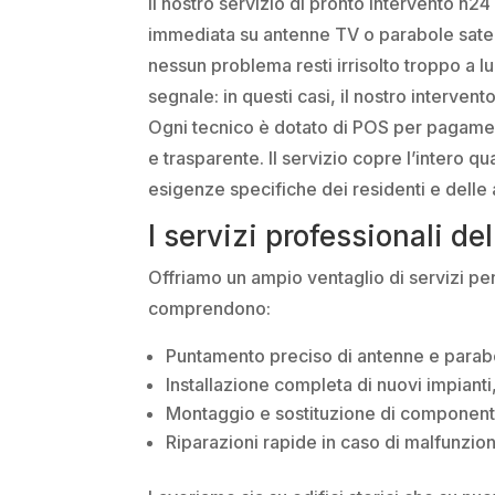
Il nostro servizio di pronto intervento h24
immediata su antenne TV o parabole satellit
nessun problema resti irrisolto troppo a l
segnale: in questi casi, il nostro interven
Ogni tecnico è dotato di POS per pagamen
e trasparente. Il servizio copre l’intero qu
esigenze specifiche dei residenti e delle at
I servizi professionali d
Offriamo un ampio ventaglio di servizi pens
comprendono:
Puntamento preciso di antenne e parabole
Installazione completa di nuovi impiant
Montaggio e sostituzione di componenti
Riparazioni rapide in caso di malfunzio