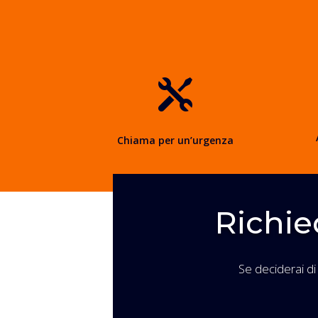

Chiama per un’urgenza
Richie
Se deciderai di