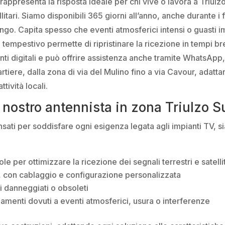
 rappresenta la risposta ideale per chi vive o lavora a Triul
ari. Siamo disponibili 365 giorni all’anno, anche durante i fes
ungo. Capita spesso che eventi atmosferici intensi o guasti 
to tempestivo permette di ripristinare la ricezione in tempi br
ti digitali e può offrire assistenza anche tramite WhatsAp
artiere, dalla zona di via del Mulino fino a via Cavour, adatta
tività locali.
el nostro antennista in zona Triulzo S
ati per soddisfare ogni esigenza legata agli impianti TV, sia a
 per ottimizzare la ricezione dei segnali terrestri e satellit
i, con cablaggio e configurazione personalizzata
 danneggiati o obsoleti
namenti dovuti a eventi atmosferici, usura o interferenze