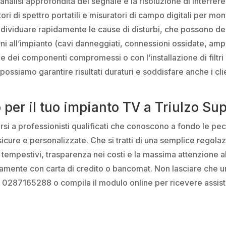
l’analisi approfondita del segnale e la risoluzione di inter
ori di spettro portatili e misuratori di campo digitali per mon
ndividuare rapidamente le cause di disturbi, che possono d
i all’impianto (cavi danneggiati, connessioni ossidate, amplif
 dei componenti compromessi o con l’installazione di filtri 
possiamo garantire risultati duraturi e soddisfare anche i clie
o per il tuo impianto TV a Triulzo Su
darsi a professionisti qualificati che conoscono a fondo le pec
sicure e personalizzate. Che si tratti di una semplice regola
tempestivi, trasparenza nei costi e la massima attenzione alla
mente con carta di credito o bancomat. Non lasciare che un 
ro 0287165288 o compila il modulo online per ricevere assi