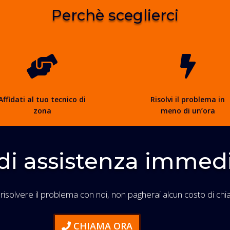
Perchè sceglierci


Affidati al tuo tecnico di
Risolvi il problema in
zona
meno di un’ora
di assistenza immed
 risolvere il problema con noi, non pagherai alcun costo di chi
CHIAMA ORA