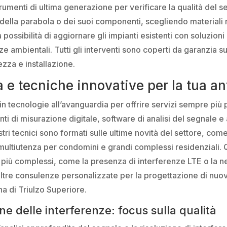
strumenti di ultima generazione per verificare la qualità del s
ella parabola o dei suoi componenti, scegliendo materiali res
 possibilità di aggiornare gli impianti esistenti con soluzion
ze ambientali. Tutti gli interventi sono coperti da garanzia s
ezza e installazione.
e tecniche innovative per la tua a
 tecnologie all’avanguardia per offrire servizi sempre più pr
nti di misurazione digitale, software di analisi del segnale e
ri tecnici sono formati sulle ultime novità del settore, com
multiutenza per condomini e grandi complessi residenziali.
più complessi, come la presenza di interferenze LTE o la nec
oltre consulenze personalizzate per la progettazione di nuov
na di Triulzo Superiore.
one delle interferenze: focus sulla qualità