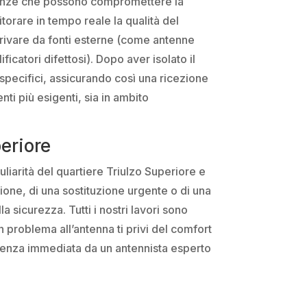
ferenze che possono compromettere la
itorare in tempo reale la qualità del
erivare da fonti esterne (come antenne
icatori difettosi). Dopo aver isolato il
specifici, assicurando così una ricezione
nti più esigenti, sia in ambito
periore
uliarità del quartiere Triulzo Superiore e
zione, di una sostituzione urgente o di una
 sicurezza. Tutti i nostri lavori sono
problema all’antenna ti privi del comfort
stenza immediata da un antennista esperto