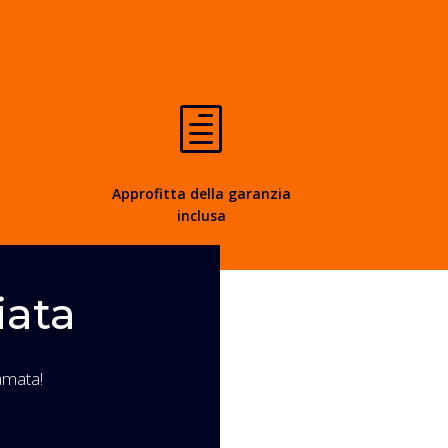
h
Approfitta della garanzia
inclusa
iata
amata!