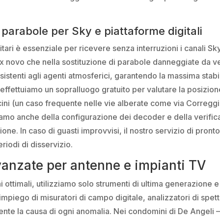
i parabole per Sky e piattaforme digitali
itari è essenziale per ricevere senza interruzioni i canali Sky
 ex novo che nella sostituzione di parabole danneggiate da v
esistenti agli agenti atmosferici, garantendo la massima stabil
 effettuiamo un sopralluogo gratuito per valutare la posizio
icini (un caso frequente nelle vie alberate come via Corregg
mo anche della configurazione dei decoder e della verifica
one. In caso di guasti improvvisi, il nostro servizio di pronto
iodi di disservizio.
vanzate per antenne e impianti TV
oni ottimali, utilizziamo solo strumenti di ultima generazione 
mpiego di misuratori di campo digitale, analizzatori di spett
ente la causa di ogni anomalia. Nei condomini di De Angeli