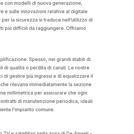
lete con modelli di nuova generazione,
e e sulle innovazioni relative al digitale
er la sicurezza si traduce nell’utilizzo di
tti più difficili da raggiungere. Offriamo
lificazione. Spesso, nei grandi stabili di
 di qualità o perdita di canali. Le nostre
di gestire più ingressi e di equalizzare il
si che rilevano immediatamente la sezione
ione millimetrica per assicurare che ogni
 contratti di manutenzione periodica, ideali
iente l’impianto comune.
 TV e satellitari nella zona di De Angeli –