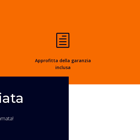
h
Approfitta della garanzia
inclusa
iata
amata!