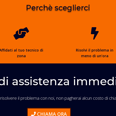
Perchè sceglierci


Affidati al tuo tecnico di
Risolvi il problema in
zona
meno di un’ora
di assistenza immed
 risolvere il problema con noi, non pagherai alcun costo di chi
CHIAMA ORA