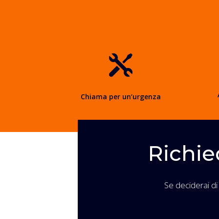

Chiama per un’urgenza
Richie
Se deciderai di