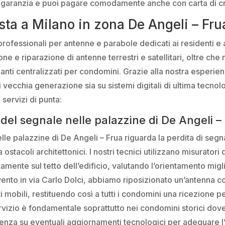
 da garanzia e puoi pagare comodamente anche con carta di 
ista a Milano in zona De Angeli – Fru
fessionali per antenne e parabole dedicati ai residenti e al
one e riparazione di antenne terrestri e satellitari, oltre ch
anti centralizzati per condomini. Grazie alla nostra esperien
i vecchia generazione sia su sistemi digitali di ultima tecno
i servizi di punta:
el segnale nelle palazzine di De Angeli –
lle palazzine di De Angeli – Frua riguarda la perdita di segn
ostacoli architettonici. I nostri tecnici utilizzano misurator
amente sul tetto dell’edificio, valutando l’orientamento miglio
ento in via Carlo Dolci, abbiamo riposizionato un’antenna co
 mobili, restituendo così a tutti i condomini una ricezione per
servizio è fondamentale soprattutto nei condomini storici dove
enza su eventuali aggiornamenti tecnologici per adeguare l