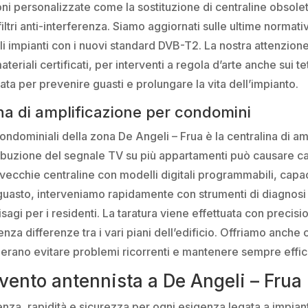
zioni personalizzate come la sostituzione di centraline obso
filtri anti-interferenza. Siamo aggiornati sulle ultime normativ
i impianti con i nuovi standard DVB-T2. La nostra attenzione p
teriali certificati, per interventi a regola d’arte anche sui te
ta per prevenire guasti e prolungare la vita dell’impianto.
na di amplificazione per condomini
ondominiali della zona De Angeli – Frua è la centralina di amp
ribuzione del segnale TV su più appartamenti può causare cali
vecchie centraline con modelli digitali programmabili, capaci 
di guasto, interveniamo rapidamente con strumenti di diagno
isagi per i residenti. La taratura viene effettuata con precis
senza differenze tra i vari piani dell’edificio. Offriamo anche
derano evitare problemi ricorrenti e mantenere sempre effic
ervento antennista a De Angeli – Frua
nza, rapidità e sicurezza per ogni esigenza legata a impianti