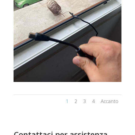
1
2
3
4
Accanto
Contattaci per assistenza