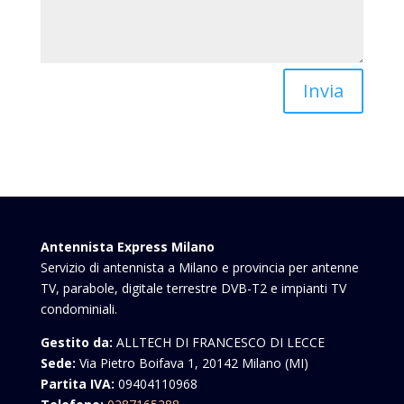
Invia
Antennista Express Milano
Servizio di antennista a Milano e provincia per antenne
TV, parabole, digitale terrestre DVB-T2 e impianti TV
condominiali.
Gestito da:
ALLTECH DI FRANCESCO DI LECCE
Sede:
Via Pietro Boifava 1, 20142 Milano (MI)
Partita IVA:
09404110968