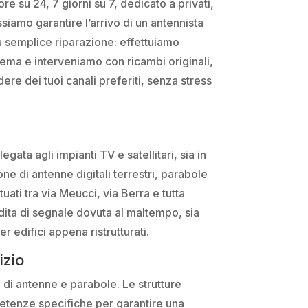
e su 24, 7 giorni su 7, dedicato a privati,
siamo garantire l’arrivo di un antennista
lla semplice riparazione: effettuiamo
lema e interveniamo con ricambi originali,
ere dei tuoi canali preferiti, senza stress
gata agli impianti TV e satellitari, sia in
e di antenne digitali terrestri, parabole
uati tra via Meucci, via Berra e tutta
dita di segnale dovuta al maltempo, sia
 edifici appena ristrutturati.
izio
e di antenne e parabole. Le strutture
petenze specifiche per garantire una