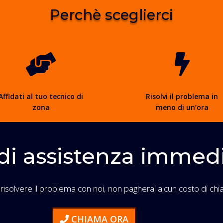
Perchè sceglierci


Affidati al tuo tecnico di
Risolvi il problema in
zona
meno di un’ora
di assistenza immed
 risolvere il problema con noi, non pagherai alcun costo di chi
CHIAMA ORA