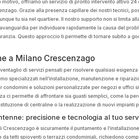
motivo, offriamo un servizio di pronto intervento attivo 24 or
nzago. Grazie alla presenza capillare dei nostri tecnici, pos
unque tu sia nel quartiere. Il nostro supporto non si limita a
ll’avanguardia per individuare rapidamente la causa del prob
aranzia. Questo approccio ti permette di tornare subito a god
enne a Milano Crescenzago
ventaglio di servizi pensati per risolvere qualsiasi esigenza le
 specializzati nell’installazione, manutenzione e riparazion
r condomini e soluzioni personalizzate per negozi e uffici sit
a ci permette di affrontare sia guasti semplici, come la per
tuzione di centraline o la realizzazione di nuovi impianti per
tenne: precisione e tecnologia al tuo serv
e di Crescenzago è sicuramente il puntamento e l’installazion
e da tetti spioventi o terrazzi condominiali, richiedono com