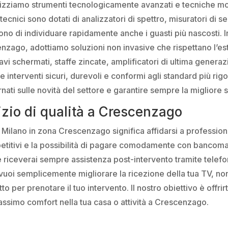
, utilizziamo strumenti tecnologicamente avanzati e tecnich
tecnici sono dotati di analizzatori di spettro, misuratori di se
no di individuare rapidamente anche i guasti più nascosti. In 
cenzago, adottiamo soluzioni non invasive che rispettano l’es
vi schermati, staffe zincate, amplificatori di ultima generaz
 interventi sicuri, durevoli e conformi agli standard più rigor
nati sulle novità del settore e garantire sempre la migliore 
vizio di qualità a Crescenzago
a Milano in zona Crescenzago significa affidarsi a professionis
etitivi e la possibilità di pagare comodamente con bancomat 
i e riceverai sempre assistenza post-intervento tramite tele
vuoi semplicemente migliorare la ricezione della tua TV, non
per prenotare il tuo intervento. Il nostro obiettivo è offrirt
assimo comfort nella tua casa o attività a Crescenzago.