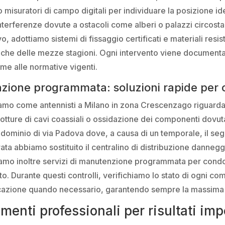
o misuratori di campo digitali per individuare la posizione i
interferenze dovute a ostacoli come alberi o palazzi circostant
o, adottiamo sistemi di fissaggio certificati e materiali resis
ipiche delle mezze stagioni. Ogni intervento viene documenta
rme alle normative vigenti.
zione programmata: soluzioni rapide per 
amo come antennisti a Milano in zona Crescenzago riguardano
, rotture di cavi coassiali o ossidazione dei componenti dovu
dominio di via Padova dove, a causa di un temporale, il seg
ta abbiamo sostituito il centralino di distribuzione danneggi
iamo inoltre servizi di manutenzione programmata per condom
to. Durante questi controlli, verifichiamo lo stato di ogni co
ificazione quando necessario, garantendo sempre la massima 
enti professionali per risultati imp