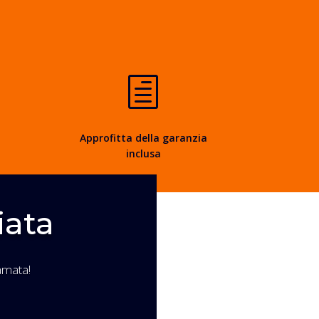
h
Approfitta della garanzia
inclusa
iata
amata!