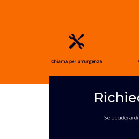

Chiama per un’urgenza
Richie
Se deciderai di