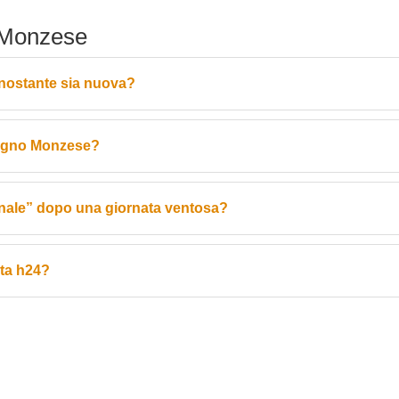
 Monzese
nostante sia nuova?
logno Monzese?
nale” dopo una giornata ventosa?
sta h24?