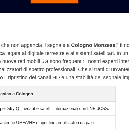
a che non aggancia il segnale a
Cologno Monzese
? Il n
a legata al digitale terrestre e ai sistemi satellitari. In
nuove reti mobili 5G sono frequenti: i nostri esperti inter
lizzatori di spettro professionali. Che si tratti di un’a
il ripristino dei canali HD e una stabilità del segnale i
ecnico a Cologno
 per Sky Q, Tivùsat e satelliti internazionali con LNB dCSS.
 antenne UHF/VHF e ripristino amplificatori da palo