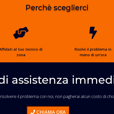
Perchè sceglierci


Affidati al tuo tecnico di
Risolvi il problema in
zona
meno di un’ora
di assistenza immed
 risolvere il problema con noi, non pagherai alcun costo di chi
CHIAMA ORA