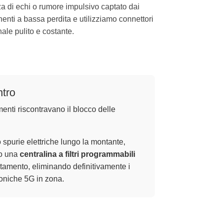
a di echi o rumore impulsivo captato dai
enti a bassa perdita e utilizziamo connettori
ale pulito e costante.
ntro
menti riscontravano il blocco delle
o spurie elettriche lungo la montante,
to una
centralina a filtri programmabili
tamento, eliminando definitivamente i
efoniche 5G in zona.