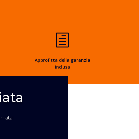
h
Approfitta della garanzia
inclusa
iata
amata!