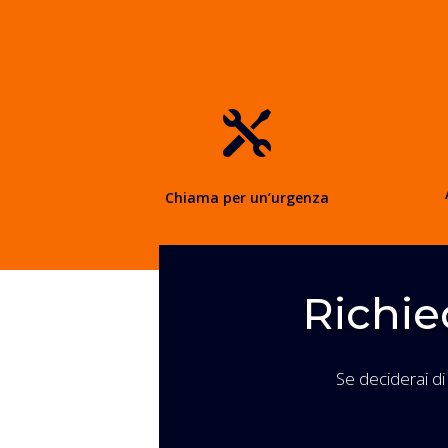

Chiama per un’urgenza
Richie
Se deciderai di