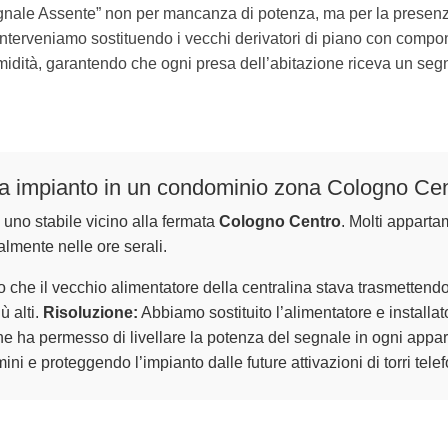
egnale Assente” non per mancanza di potenza, ma per la presenz
Interveniamo sostituendo i vecchi derivatori di piano con compon
midità, garantendo che ogni presa dell’abitazione riceva un segn
ca impianto in un condominio zona Cologno Ce
 uno stabile vicino alla fermata
Cologno Centro
. Molti apparta
almente nelle ore serali.
to che il vecchio alimentatore della centralina stava trasmettend
ù alti.
Risoluzione:
Abbiamo sostituito l’alimentatore e installa
e ha permesso di livellare la potenza del segnale in ogni appar
ini e proteggendo l’impianto dalle future attivazioni di torri tel